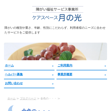
東京都三
障がいの種別や重さ、年齢、性別にこだわらず、利用者様のニーズに合わせ
たサービスをご提供します
ホーム
ご利用案内
ヘルパー募集
事業所概要
お問い合わせ
ホーム
≫
ブログページ
≫ 金色の・・・ ≫
金色の・・・