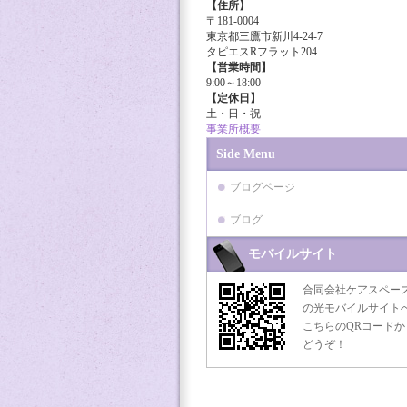
【住所】
〒181-0004
東京都三鷹市新川4-24-7
タピエスRフラット204
【営業時間】
9:00～18:00
【定休日】
土・日・祝
事業所概要
Side Menu
ブログページ
ブログ
モバイルサイト
合同会社ケアスペー
の光モバイルサイト
こちらのQRコードか
どうぞ！