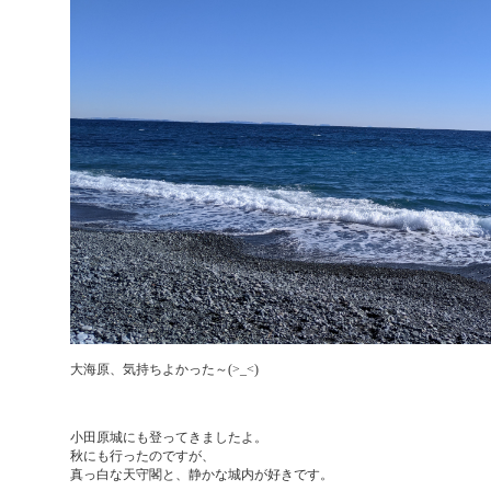
大海原、気持ちよかった～(>_<)
小田原城にも登ってきましたよ。
秋にも行ったのですが、
真っ白な天守閣と、静かな城内が好きです。