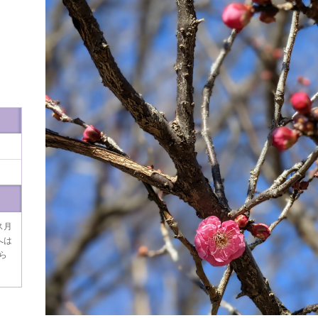
ス月
へは
ら