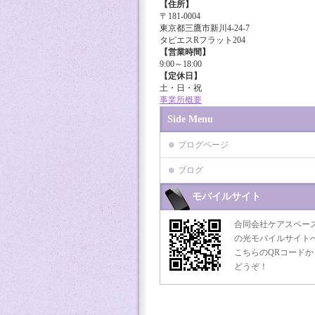
【住所】
〒181-0004
東京都三鷹市新川4-24-7
タピエスRフラット204
【営業時間】
9:00～18:00
【定休日】
土・日・祝
事業所概要
Side Menu
ブログページ
ブログ
モバイルサイト
合同会社ケアスペー
の光モバイルサイト
こちらのQRコードか
どうぞ！