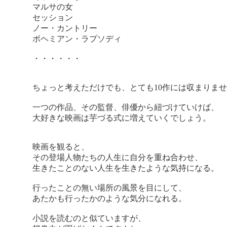
マルサの女
セッション
ノー・カントリー
ボヘミアン・ラプソディ
・・・・・・
ちょっと考えただけでも、とても10作には収まりま
一つの作品、その監督、俳優から紐づけていけば、
大好きな映画は芋づる式に増えていくでしょう。
映画を観ると、
その登場人物たちの人生に自分を重ね合わせ、
生きたことのない人生を生きたような気持になる。
行ったことの無い場所の風景を目にして、
あたかも行ったかのような気分になれる。
小説を読むのと似ていますが、