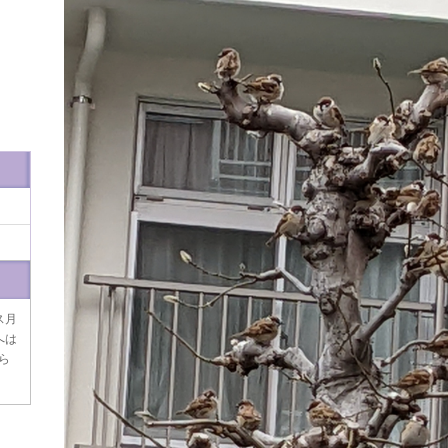
ス月
へは
ら