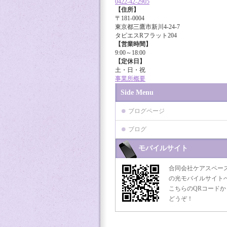
0422-42-2905
【住所】
〒181-0004
東京都三鷹市新川4-24-7
タピエスRフラット204
【営業時間】
9:00～18:00
【定休日】
土・日・祝
事業所概要
Side Menu
ブログページ
ブログ
モバイルサイト
合同会社ケアスペー
の光モバイルサイト
こちらのQRコードか
どうぞ！