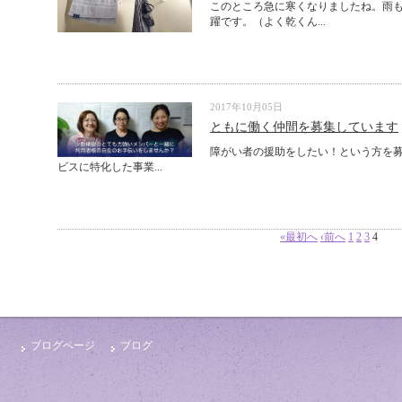
このところ急に寒くなりましたね。雨も
躍です。（よく乾くん...
2017年10月05日
ともに働く仲間を募集しています
障がい者の援助をしたい！という方を募
ビスに特化した事業...
«最初へ
‹前へ
1
2
3
4
ブログページ
ブログ