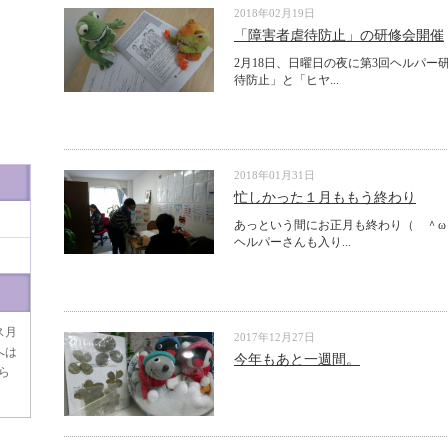
2018年02月19日
「障害者虐待防止」の研修会開催
2月18日、日曜日の夜に第3回ヘルパー
待防止」と「ヒヤ...
2018年01月31日
忙しかった１月ももう終わり
あっという間にお正月も終わり（ ＾ω
ヘルパーさんも入り...
ス月
2017年12月27日
へは
今年もあと一週間。
ら