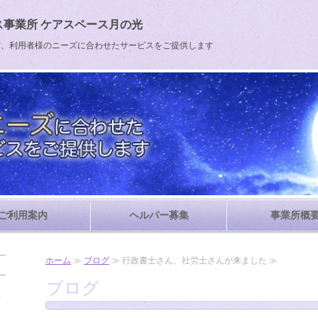
事業所 ケアスペース月の光
ず、利用者様のニーズに合わせたサービスをご提供します
ご利用案内
ヘルパー募集
事業所概
ホーム
≫
ブログ
≫ 行政書士さん、社労士さんが来ました ≫
ブログ