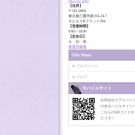
0422-42-2905
【住所】
〒181-0004
東京都三鷹市新川4-24-7
タピエスRフラット204
【営業時間】
9:00～18:00
【定休日】
土・日・祝
事業所概要
Side Menu
ブログページ
ブログ
モバイルサイト
合同会社ケアスペー
の光モバイルサイト
こちらのQRコードか
どうぞ！